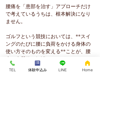
腰痛を「患部を治す」アプローチだけ
で考えているうちは、根本解決になり
ません。
ゴルフという競技においては、**スイ
ングのたびに腰に負荷をかける身体の
使い方そのものを変える**ことが、腰
痛の本質的な解消につながります。
TEL
体験申込み
LINE
Home
- マッサージでは改善しない
- ストレッチを続けても再発する
- スイングを直してもまた痛くなる
そんな状況が続いているなら、今こそ
「身体の使い方」を見直すタイミング
です。
-----