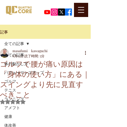
​代表河口正史のSNSはこちら
記事
全ての記事
masafumi kawaguchi
全ての記事
6月15日
読了時間: 5分
ゴルフで腰が痛い原因は
体の動かし方
「身体の使い方」にある｜
パフォーマンスアップ
スイングより先に見直す
ゴルフ
テニス
べきこと
ランニング
5つ星のうちNaNと評価されています。
アメフト
健康
体改善