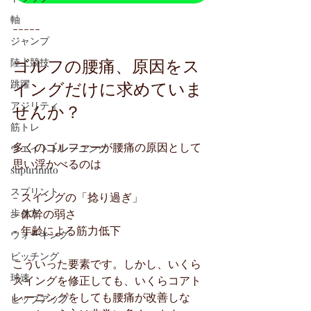
軸
-----
ジャンプ
ゴルフの腰痛、原因をス
陸上競技
イングだけに求めていま
跳躍
せんか？
アジリティ
筋トレ
多くのゴルファーが腰痛の原因として
ウエイトトレーニング
思い浮かべるのは
supurinnto
スプリント
- スイングの「捻り過ぎ」
歩き方
- 体幹の弱さ
- 年齢による筋力低下
ウォーキング
ピッチング
こういった要素です。しかし、いくら
球速
スイングを修正しても、いくらコアト
レーニングをしても腰痛が改善しな
ヒップアップ