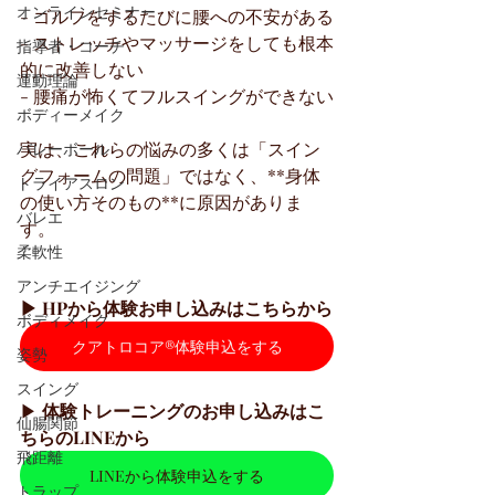
オンラインセミナー
- ゴルフをするたびに腰への不安がある
- ストレッチやマッサージをしても根本
指導者・コーチ
的に改善しない
運動理論
- 腰痛が怖くてフルスイングができない
ボディーメイク
実は、これらの悩みの多くは「スイン
バレーボール
グフォームの問題」ではなく、**身体
トライアスロン
の使い方そのもの**に原因がありま
バレエ
す。
柔軟性
アンチエイジング
▶ HPから体験お申し込みはこちらから
ボディメイク
クアトロコア®体験申込をする
姿勢
スイング
▶ 
体験トレーニングのお申し込みはこ
仙腸関節
ちらのLINEから
飛距離
LINEから体験申込をする
トラップ