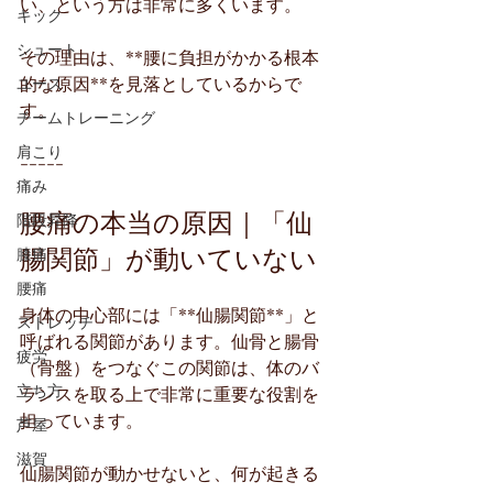
い、という方は非常に多くいます。
キック
シュート
その理由は、**腰に負担がかかる根本
的な原因**を見落としているからで
ユース
す。
チームトレーニング
肩こり
-----
痛み
腰痛の本当の原因｜「仙
階段昇降
腸関節」が動いていない
膝痛
腰痛
身体の中心部には「**仙腸関節**」と
ストレッチ
呼ばれる関節があります。仙骨と腸骨
疲労
（骨盤）をつなぐこの関節は、体のバ
立ち方
ランスを取る上で非常に重要な役割を
担っています。
芦屋
滋賀
仙腸関節が動かせないと、何が起きる