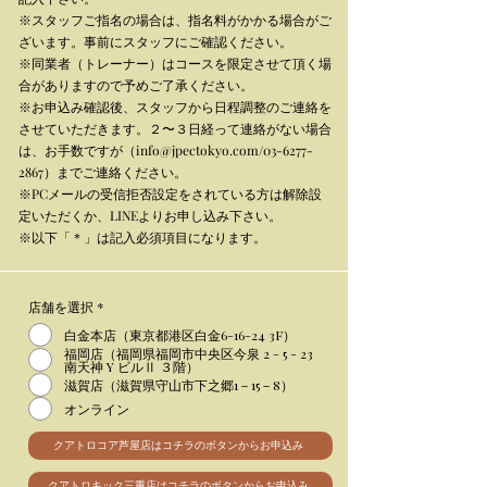
※スタッフご指名の場合は、指名料がかかる場合がご
ざいます。事前にスタッフにご確認ください。
​※同業者（トレーナー）はコースを限定させて頂く場
合がありますので予めご了承ください。
※お申込み確認後、
スタッフから日程調整のご連絡を
させていただきます。２〜３日経って連絡がない場合
は、お手数ですが（
info@jpectokyo.com
/03-6277-
2867）までご連絡ください。
​※PCメールの受信拒否設定をされている方は解除設
定いただくか、LINEよりお申し込み下さい。
​※以下「＊」は記入必須項目になります。
店舗を選択
*
白金本店（東京都港区白金6-16-24 3F）​
福岡店（福岡県​福岡市中央区今泉 2 - 5 - 23
南天神 Y ビルⅡ ３階）
滋賀店（滋賀県守山市下之郷1－15－8）
オンライン
クアトロコア芦屋店はコチラのボタンからお申込み
クアトロキック三重店はコチラのボタンからお申込み