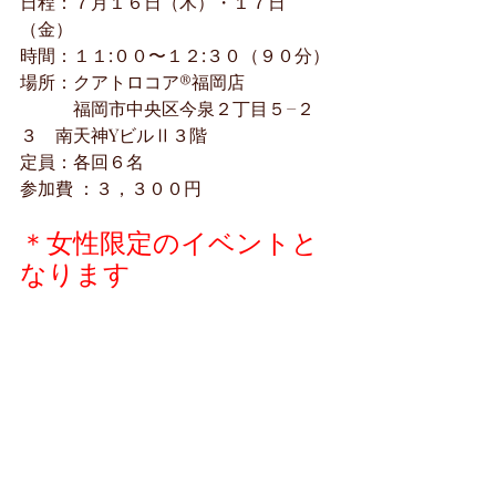
日程：７月１６日（木）・１７日
（金）
時間：１１:００〜１２:３０（９０分） 
場所：クアトロコア®福岡店 
　　　福岡市中央区今泉２丁目５−２
３　南天神YビルⅡ３階
定員：各回６名 
参加費 ：３，３００円
＊女性限定のイベントと
なります