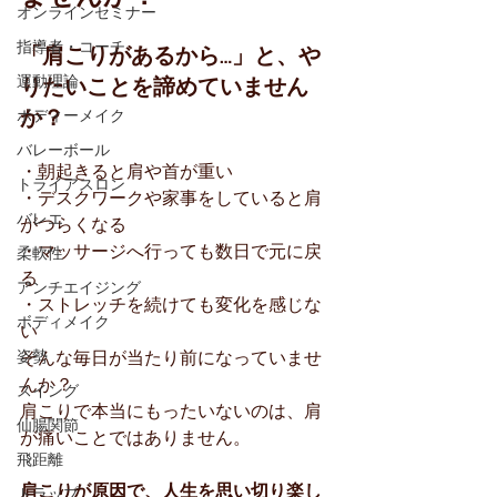
オンラインセミナー
指導者・コーチ
「肩こりがあるから…」と、や
りたいことを諦めていません
運動理論
か？
ボディーメイク
バレーボール
・朝起きると肩や首が重い
トライアスロン
・デスクワークや家事をしていると肩
バレエ
がつらくなる
・マッサージへ行っても数日で元に戻
柔軟性
る
アンチエイジング
・ストレッチを続けても変化を感じな
ボディメイク
い
姿勢
そんな毎日が当たり前になっていませ
んか？
スイング
肩こりで本当にもったいないのは、肩
仙腸関節
が痛いことではありません。
飛距離
肩こりが原因で、人生を思い切り楽し
トラップ