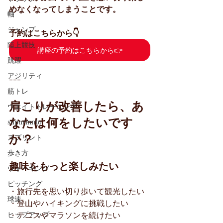
めなくなってしまうことです。
軸
ジャンプ
予約はこちらから👇
陸上競技
講座の予約はこちらから👉
跳躍
アジリティ
---
筋トレ
肩こりが改善したら、あ
ウエイトトレーニング
なたは何をしたいです
supurinnto
か？
スプリント
歩き方
趣味をもっと楽しみたい
ウォーキング
ピッチング
・旅行先を思い切り歩いて観光したい
球速
・登山やハイキングに挑戦したい
ヒップアップ
・テニスやマラソンを続けたい