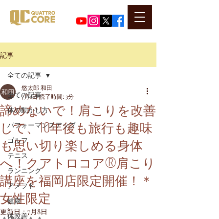
​代表河口正史のSNSはこちら
記事
全ての記事
悠太郎 和田
全ての記事
7月1日
読了時間: 3分
諦めないで！肩こりを改善
体の動かし方
して、10年後も旅行も趣味
パフォーマンスアップ
も思い切り楽しめる身体
ゴルフ
テニス
へ！クアトロコア®肩こり
ランニング
講座を福岡店限定開催！＊
アメフト
女性限定
健康
更新日：
7月8日
体改善