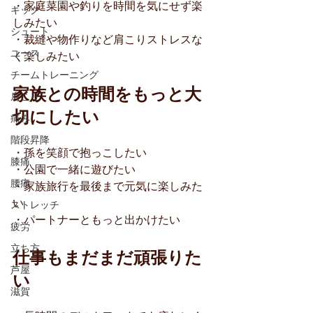
・家庭菜園や釣りを時間を気にせず楽
キック
しみたい
シュート
・裁縫や物作りなど肩こりストレスな
ユース
く楽しみたい
チームトレーニング
家族との時間をもっと大
肩こり
切にしたい
痛み
階段昇降
・孫を笑顔で抱っこしたい
膝痛
・公園で一緒に遊びたい
腰痛
・家族旅行を最後まで元気に楽しみた
い
ストレッチ
・パートナーともっと出かけたい
疲労
立ち方
仕事もまだまだ頑張りた
芦屋
い
滋賀