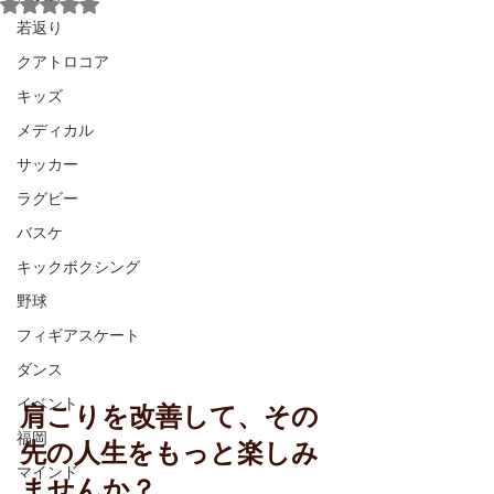
5つ星のうちNaNと評価されています。
若返り
クアトロコア
キッズ
メディカル
サッカー
ラグビー
バスケ
キックボクシング
野球
フィギアスケート
ダンス
イベント
肩こりを改善して、その
福岡
先の人生をもっと楽しみ
マインド
ませんか？