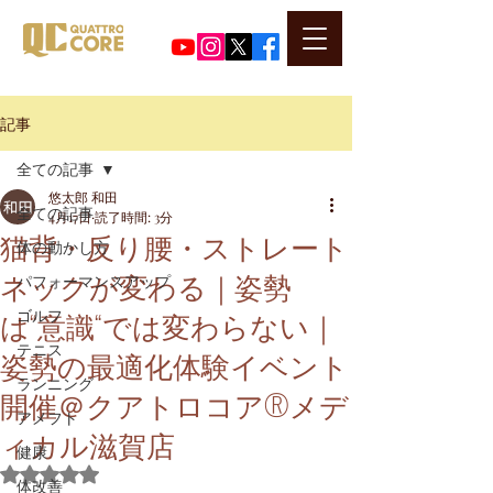
​代表河口正史のSNSはこちら
記事
全ての記事
悠太郎 和田
全ての記事
4月17日
読了時間: 3分
猫背・反り腰・ストレート
体の動かし方
ネックが変わる｜姿勢
パフォーマンスアップ
は“意識“では変わらない｜
ゴルフ
テニス
姿勢の最適化体験イベント
ランニング
開催＠クアトロコア®︎メデ
アメフト
ィカル滋賀店
健康
5つ星のうちNaNと評価されています。
体改善