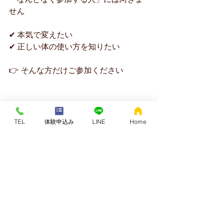
せん
✔ 本気で変えたい
✔ 正しい体の使い方を知りたい
👉 そんな方だけご参加ください
【今すぐ予約】
TEL
体験申込み
LINE
Home
👉 公式LINE または 電話
📞 
０７７-５１４-
８６００
イベント会場