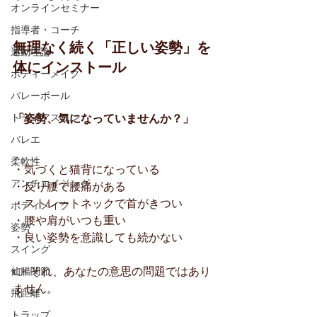
オンラインセミナー
指導者・コーチ
無理なく続く「正しい姿勢」を
運動理論
体にインストール
ボディーメイク
バレーボール
トライアスロン
「姿勢、気になっていませんか？」
バレエ
柔軟性
・気づくと猫背になっている
アンチエイジング
・反り腰で腰痛がある
・ストレートネックで首がきつい
ボディメイク
・腰や肩がいつも重い
姿勢
・良い姿勢を意識しても続かない
スイング
👉 それ、あなたの意思の問題ではあり
仙腸関節
ません。
飛距離
トラップ