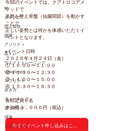
今回のイベントでは、クアトロコアメ
軸
ソッドで
姿勢を整え骨盤（仙腸関節）を動かす
ジャンプ
ことで
陸上競技
正しい姿勢とは何かを体感いただくイ
跳躍
ベントとなります。
アジリティ
▪️イベント日時
筋トレ
２０２６年４月２４日（金）
ウエイトトレーニング
① １０:００〜１１:００
supurinnto
② １１:３０〜１２:３０
③ １４:００〜１５:００
スプリント
④ １５:３０〜１６:３０
歩き方
ウォーキング
各回定員６名
参加費３，０００円（税込）
ピッチング
球速
今すぐイベント申し込みはこちら
ヒップアップ