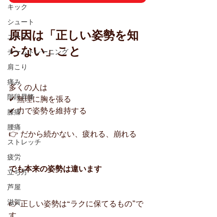
キック
シュート
原因は「正しい姿勢を知
ユース
らない」こと
チームトレーニング
肩こり
痛み
多くの人は
階段昇降
✔ 無理に胸を張る
✔ 力で姿勢を維持する
膝痛
腰痛
👉 だから続かない、疲れる、崩れる
ストレッチ
疲労
でも本来の姿勢は違います
立ち方
芦屋
滋賀
👉 正しい姿勢は“ラクに保てるもの”で
す