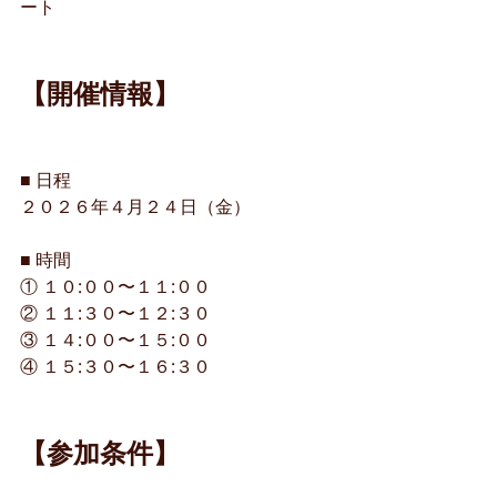
ート
【開催情報】
■ 日程
２０２６年４月２４日（金）
■ 時間
① １０:００〜１１:００
② １１:３０〜１２:３０
③ １４:００〜１５:００
④ １５:３０〜１６:３０
【参加条件】