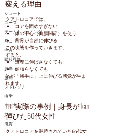
変える理由
キック
シュート
クアトロコアでは、
ユース
コアを固めすぎない
チームトレーニング
体の中心（仙腸関節）を使う
背骨が自然に伸びる
肩こり
この状態を作っていきます。
痛み
すると、
階段昇降
無理に伸ばさなくても
頑張らなくても
膝痛
体が「勝手に」上に伸びる感覚が生ま
腰痛
れます。
ストレッチ
疲労
🧍‍♀️ 実際の事例｜身長が1cm
立ち方
伸びた60代女性
芦屋
滋賀
クアトロコアを継続されていた60代女