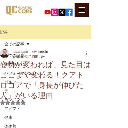
​代表河口正史のSNSはこちら
記事
全ての記事
masafumi kawaguchi
全ての記事
1月26日
読了時間: 3分
姿勢が変われば、見た目は
体の動かし方
ここまで変わる！クアト
パフォーマンスアップ
ロコアで「身長が伸びた
ゴルフ
テニス
人」がいる理由
ランニング
5つ星のうちNaNと評価されています。
アメフト
健康
体改善