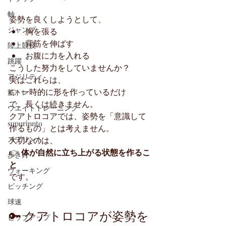
軸
姿勢を良くしようとして、
ジャンプ
胸を張る
背筋を伸ばす
陸上競技
お腹に力を入れる
跳躍
こうした努力をしていませんか？
アジリティ
実はこれらは、
👉 一時的に形を作っているだけ
筋トレ
で、長くは続きません。
ウエイトトレーニング
クアトロコアでは、姿勢を「意識して
supurinnto
作るもの」とは考えません。
スプリント
大切なのは、
👉 
体が自然に立ち上がる状態を作るこ
歩き方
と
ウォーキング
です。
ピッチング
球速
🔑 クアトロコアが姿勢を
ヒップアップ