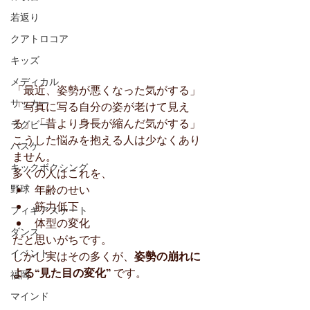
若返り
クアトロコア
キッズ
メディカル
「最近、姿勢が悪くなった気がする」
サッカー
「写真に写る自分の姿が老けて見え
る」「昔より身長が縮んだ気がする」
ラグビー
こうした悩みを抱える人は少なくあり
バスケ
ません。
キックボクシング
多くの人はこれを、
年齢のせい
野球
筋力低下
フィギアスケート
体型の変化
ダンス
だと思いがちです。
イベント
しかし実はその多くが、
姿勢の崩れに
よる“見た目の変化”
 です。
福岡
マインド