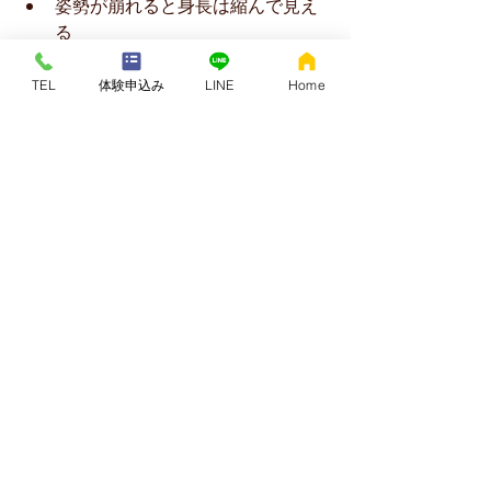
姿勢が崩れると身長は縮んで見え
る
無理に伸ばしても続かない
体の中心が整うと自然に立ち上が
TEL
体験申込み
LINE
Home
る
結果として見た目が大きく変わる
クアトロコアが目指しているのは、
👉 良い姿勢を作ることではなく
👉 本来の姿勢に戻ること
です。
その結果として、
見た目が変わり
動きが変わり
体の感覚が変わる
変化が起こります。
🧪 クアトロコア体験セッ