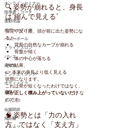
オンラインセミナー
🔍 姿勢が崩れると、身長
指導者・コーチ
は“縮んで見える”
運動理論
ボディーメイク
猫背や反り腰、頭が前に出た姿勢にな
ると、
バレーボール
背骨の自然なカーブが崩れる
トライアスロン
骨盤が傾く
バレエ
体の中心が落ちる
その結果、
柔軟性
👉 本来の身長より低く見える
アンチエイジング
状態になります。
ボディメイク
これは骨が短くなったわけではなく、
姿勢
体が正しく積み上がっていないだけ
 な
のです。
スイング
仙腸関節
🧠 姿勢とは「力の入れ
飛距離
方」ではなく「支え方」
トラップ