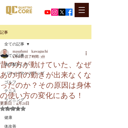
​代表河口正史のSNSはこちら
記事
全ての記事
masafumi kawaguchi
全ての記事
4月18日
読了時間: 3分
昔の方が動けていた、なぜ
体の動かし方
あの頃の動きが出来なくな
パフォーマンスアップ
ったのか？その原因は身体
ゴルフ
テニス
の使い方の変化にある！
ランニング
更新日：
4月21日
アメフト
5つ星のうちNaNと評価されています。
健康
体改善