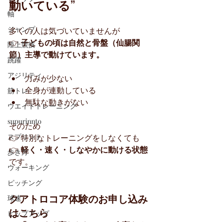
動いている”
軸
ジャンプ
多くの人は気づいていませんが
👉 
子どもの頃は自然と骨盤（仙腸関
陸上競技
節）主導で動けています。
跳躍
アジリティ
力みが少ない
全身が連動している
筋トレ
無駄な動きがない
ウエイトトレーニング
supurinnto
そのため
スプリント
👉 特別なトレーニングをしなくても
👉 
軽く・速く・しなやかに動ける状態
歩き方
です。
ウォーキング
ピッチング
クアトロコア体験のお申し込み
球速
はこちら
ヒップアップ