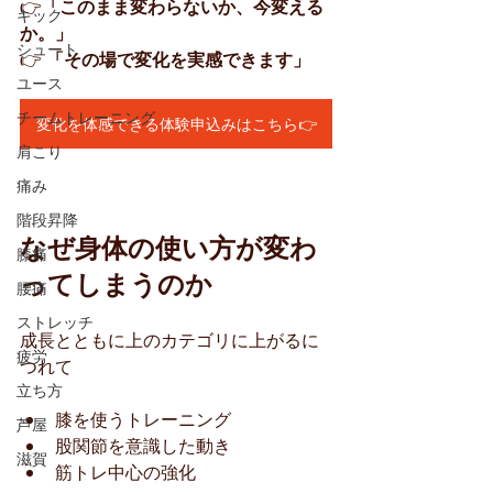
👉
「このまま変わらないか、今変える
キック
か。」
シュート
👉 
「その場で変化を実感できます」
ユース
チームトレーニング
変化を体感できる体験申込みはこちら👉
肩こり
痛み
階段昇降
なぜ身体の使い方が変わ
膝痛
ってしまうのか
腰痛
ストレッチ
成長とともに上のカテゴリに上がるに
疲労
つれて
立ち方
膝を使うトレーニング
芦屋
股関節を意識した動き
滋賀
筋トレ中心の強化