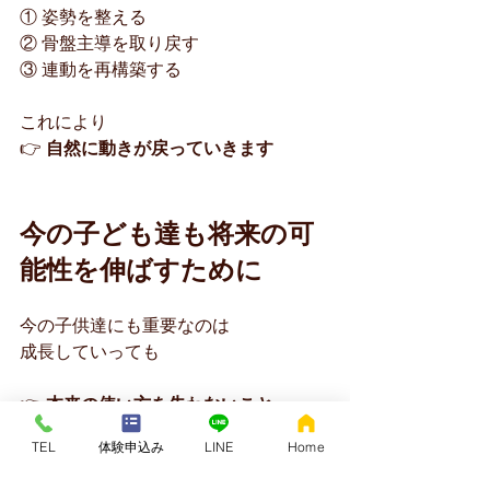
① 姿勢を整える
② 骨盤主導を取り戻す
③ 連動を再構築する
これにより
👉 
自然に動きが戻っていきます
今の子ども達も将来の可
能性を伸ばすために
今の子供達にも重要なのは
成長していっても
👉 
本来の使い方を失わないこと
TEL
体験申込み
LINE
Home
です。