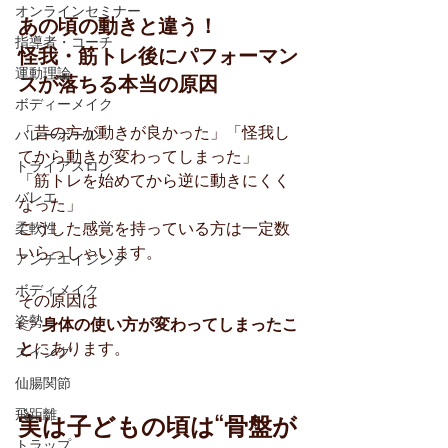
オンラインセミナー
あの頃の動きと違う！
指導者・コーチ
怪我・筋トレ後にパフォーマン
運動理論
スが落ちる本当の原因
ボディーメイク
「昔の方が動きが良かった」「怪我し
バレーボール
てから動きが変わってしまった」
トライアスロン
「筋トレを始めてから逆に動きにくく
バレエ
なった」
こうした感覚を持っている方は一定数
柔軟性
いらっしゃいます。
アンチエイジング
ボディメイク
その原因は
姿勢
👉 
身体の使い方が変わってしまったこ
と
にあります。
スイング
仙腸関節
飛距離
実は子どもの頃は“骨盤が
トラップ