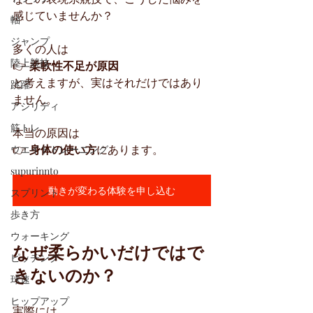
感じていませんか？
軸
ジャンプ
多くの人は
陸上競技
👉 
柔軟性不足が原因
と考えますが、実はそれだけではあり
跳躍
ません。
アジリティ
筋トレ
本当の原因は
👉 
身体の使い方
にあります。
ウエイトトレーニング
supurinnto
動きが変わる体験を申し込む
スプリント
歩き方
ウォーキング
なぜ柔らかいだけではで
ピッチング
きないのか？
球速
ヒップアップ
実際には