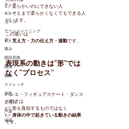
キック
👉 柔らかいのにできない人
👉 そこまで柔らかくなくてもできる人
シュート
がいます。
ユース
チームトレーニング
この違いは
肩こり
👉 
支え方・力の伝え方・連動
です。
痛み
階段昇降
表現系の動きは“形”では
膝痛
なく“プロセス”
腰痛
ストレッチ
疲労
バレエ・フィギュアスケート・ダンス
の動きは
立ち方
👉 形を真似するものではなく
芦屋
👉 
身体の中で起きている動きの結果
滋賀
です。