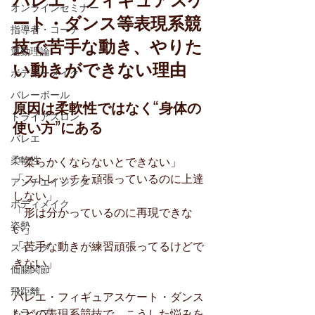
オンラインセミナー
ート・ダンス等表現系競
指導者・コーチ
技で苦手な動き、やりた
運動理論
い動きができない理由
ボディーメイク
バレーボール
原因は柔軟性ではなく“身体の
トライアスロン
使い方”にある
バレエ
柔軟性
「柔らかくならないとできない」
「ストレッチを頑張っているのに上達
アンチエイジング
しない」
ボディメイク
「形は分かっているのに再現できな
姿勢
い」
「苦手な動きが練習頑張ってるけどで
スイング
きない」
仙腸関節
飛距離
バレエ・フィギュアスケート・ダンス
トラップ
などの表現系競技で、こうした悩みを