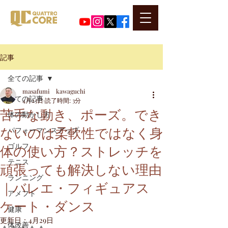
​代表河口正史のSNSはこちら
記事
全ての記事
masafumi kawaguchi
全ての記事
4月23日
読了時間: 3分
苦手な動き、ポーズ。でき
体の動かし方
ないのは柔軟性ではなく身
パフォーマンスアップ
体の使い方？ストレッチを
ゴルフ
テニス
頑張っても解決しない理由
ランニング
｜バレエ・フィギュアス
アメフト
ケート・ダンス
健康
更新日：
4月29日
体改善