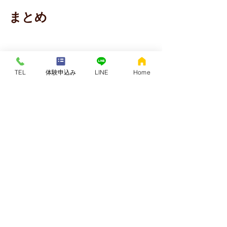
まとめ
バレエ・フィギュアスケート・ダンス
で
TEL
体験申込み
LINE
Home
やりたい動きができない原因は
👉 
柔軟性だけではなく身体の使い方
です。
クアトロコア®︎体験トレ
ーニング
クアトロコア®︎では
👉 
動きが変わる身体の使い方