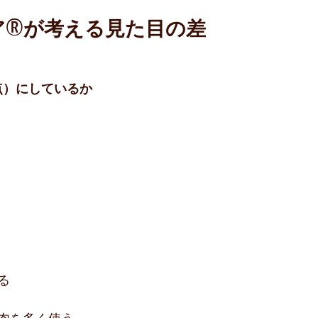
®︎が考える見た目の差
点）にしているか
る
肉を多く使う