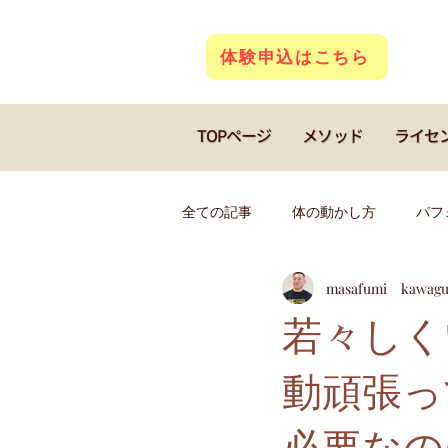
体験申込はこちら
TOPページ
メソッド
ライセ
全ての記事
体の動かし方
パフ
masafumi kawagu
若返り
クアトロコア
キ
若々しく
動頑張っ
フィギアスケート
ダンス
必要なの