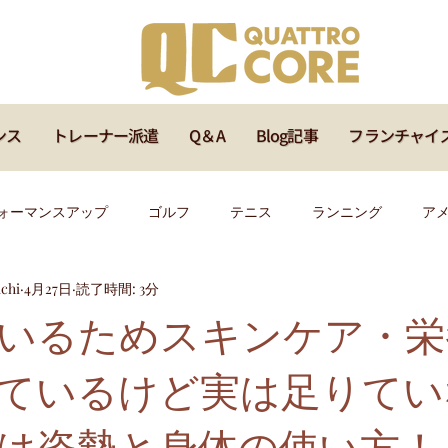
ンス
トレーナー派遣
Q＆A
Blog記事
フランチャイ
ォーマンスアップ
ゴルフ
テニス
ランニング
ア
chi
4月27日
読了時間: 3分
ッズ
メディカル
サッカー
ラグビー
バスケ
いるためスキンケア・栄
ているけど実は足りてい
イベント
福岡
マインド
オンラインセミナー
指
は姿勢と身体の使い方！