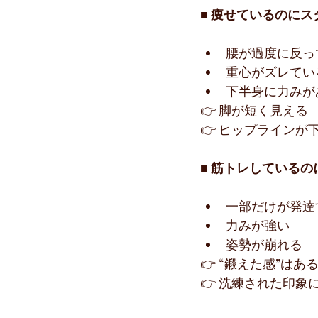
■ 痩せているのに
腰が過度に反っ
重心がズレてい
下半身に力みが
👉 脚が短く見える
👉 ヒップラインが
■ 筋トレしている
一部だけが発達
力みが強い
姿勢が崩れる
👉 “鍛えた感”はあ
👉 洗練された印象