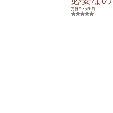
ボディーメイク
バレーボール
更新日：
5月1日
5つ星のうちNaN