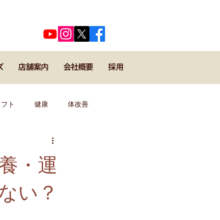
​代表河口正史のSNSはこちら
ズ
店舗案内
会社概要
採用
メフト
健康
体改善
キックボクシング
野球
養・運
ない？
導者・コーチ
運動理論