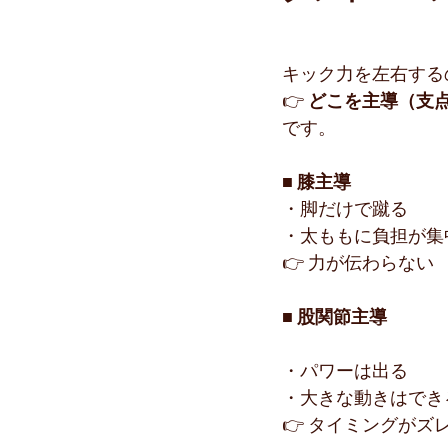
キック力を左右する
👉 
どこを主導（支
です。
■ 膝主導
・脚だけで蹴る
・太ももに負担が集
👉 力が伝わらない
■ 股関節主導
・パワーは出る
・大きな動きはでき
👉 タイミングがズ