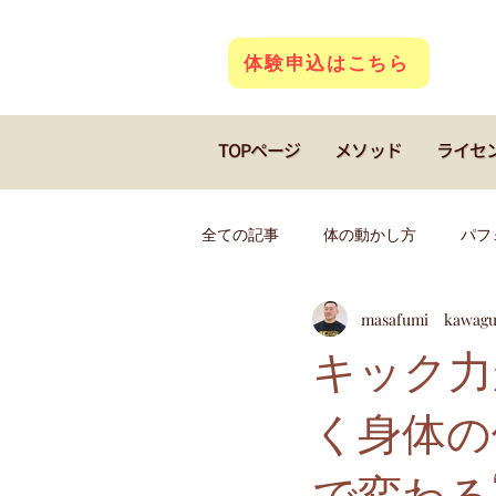
体験申込はこちら
TOPページ
メソッド
ライセ
全ての記事
体の動かし方
パフ
masafumi kawagu
若返り
クアトロコア
キ
キック力
く身体の
フィギアスケート
ダンス
で変わる