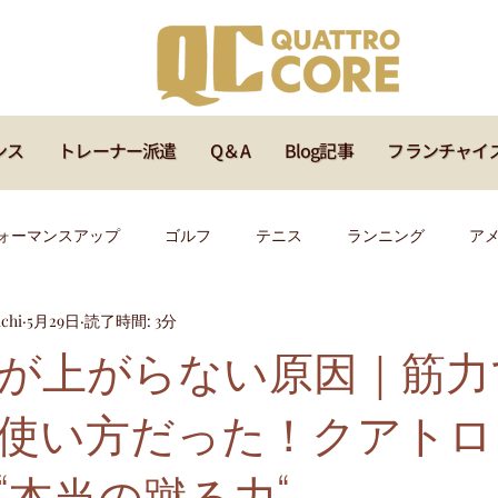
ンス
トレーナー派遣
Q＆A
Blog記事
フランチャイ
ォーマンスアップ
ゴルフ
テニス
ランニング
ア
chi
5月29日
読了時間: 3分
ッズ
メディカル
サッカー
ラグビー
バスケ
が上がらない原因｜筋力
使い方だった！クアトロコ
イベント
福岡
マインド
オンラインセミナー
指
“本当の蹴る力“