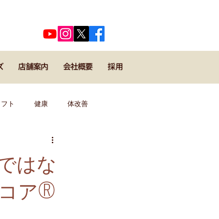
​代表河口正史のSNSはこちら
ズ
店舗案内
会社概要
採用
メフト
健康
体改善
キックボクシング
野球
ではな
ア®︎
導者・コーチ
運動理論