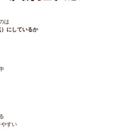
のは
点）にしているか
中
る
レやすい