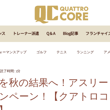
ンス
トレーナー派遣
Q＆A
Blog記事
フランチャイ
ォーマンスアップ
ゴルフ
テニス
ランニング
ア
読了時間: 3分
ッズ
メディカル
サッカー
ラグビー
バスケ
を秋の結果へ！アスリー
ンペーン！【クアトロコア
イベント
福岡
マインド
オンラインセミナー
指
】