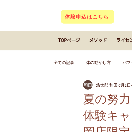
体験申込はこちら
TOPページ
メソッド
ライセ
全ての記事
体の動かし方
パフ
悠太郎 和田
7月2日
若返り
クアトロコア
キ
夏の努力
体験キャ
フィギアスケート
ダンス
岡店限定