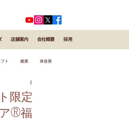
​代表河口正史のSNSはこちら
ズ
店舗案内
会社概要
採用
メフト
健康
体改善
キックボクシング
野球
ト限定
®︎福
導者・コーチ
運動理論