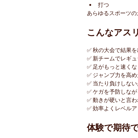
打つ
あらゆるスポーツの
こんなアス
✅ 秋の大会で結果
✅ 新チームでレギ
✅ 足がもっと速く
✅ ジャンプ力を高め
✅ 当たり負けしな
✅ ケガを予防しな
✅ 動きが硬いと言わ
✅ 効率よくレベル
体験で期待