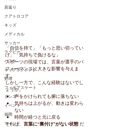
若返り
クアトロコア
キッズ
メディカル
サッカー
「自信を持て」「もっと思い切ってい
ラグビー
け」「気持ちで負けるな」
バスケ
スポーツの現場では、言葉が選手のパ
フォーマンスに大きな影響を与えま
キックボクシング
す。
野球
しかし一方で、こんな経験はないでし
フィギアスケート
ょうか。
声をかけられても腑に落ちない
ダンス
気持ちは上がるが、動きは変わら
イベント
ない
福岡
時間が経つと元に戻る
マインド
それは、
言葉に“裏付け”がない状態
 だ