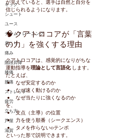
が見えていると、選手は自然と自分を
キック
信じられるようになります。
シュート
ユース
🧠 クアトロコアが「言葉
チームトレーニング
の力」を強くする理由
肩こり
痛み
クアトロコアは、感覚的になりがちな
階段昇降
運動指導を
理論として言語化
 します。
膝痛
たとえば、
腰痛
なぜ安定するのか
なぜ速く動けるのか
ストレッチ
なぜ当たりに強くなるのか
疲労
を、
立ち方
支点（主導）の位置
力を使う順番（シークエンス）
芦屋
タメを作らない0テンポ
滋賀
といった形で説明できます。