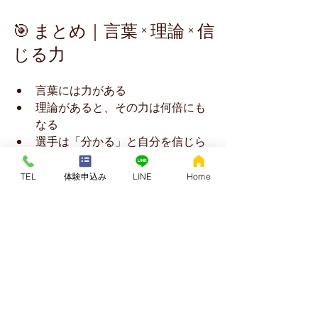
🎯 まとめ｜言葉 × 理論 × 信
じる力
言葉には力がある
理論があると、その力は何倍にも
なる
選手は「分かる」と自分を信じら
れる
信じる力が、安定したパフォーマ
TEL
体験申込み
LINE
Home
ンスを生む
気合や精神論に頼らず、
理解と再現性
で自信を育てる。
それが、クアトロコアが考える本質的
なパフォーマンスアップの形です。
🧪 クアトロコア導入・体