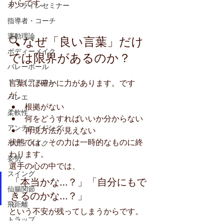
からです。
オンラインセミナー
指導者・コーチ
運動理論
🔍 なぜ「良い言葉」だけ
ボディーメイク
では限界があるのか？
バレーボール
トライアスロン
言葉には確かに力があります。です
が、
バレエ
根拠がない
柔軟性
何をどうすればいいか分からない
アンチエイジング
再現方法が見えない
状態では、その力は一時的なものに終
ボディメイク
わります。
姿勢
選手の心の中では、
スイング
「本当かな…？」「自分にもで
仙腸関節
きるのかな…？」
飛距離
という不安が残ってしまうからです。
トラップ