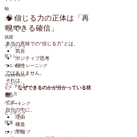
軸
🧠 信じる力の正体は「再
ジャンプ
現できる確信」
陸上競技
跳躍
本当の意味での“信じる力”とは、
アジリティ
気合
筋トレ
ポジティブ思考
根性
ウエイトトレーニング
ではありません。
supurinnto
それは、
スプリント
👉 
「なぜできるのかが分かっている状
歩き方
態」
です。
ウォーキング
自分の中に、
ピッチング
理由
球速
構造
手順
ヒップアップ