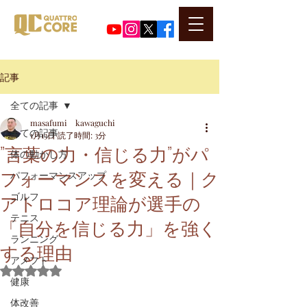
​代表河口正史のSNSはこちら
記事
全ての記事
masafumi kawaguchi
全ての記事
1月13日
読了時間: 3分
”言葉の力・信じる力”がパ
体の動かし方
フォーマンスを変える｜ク
パフォーマンスアップ
アトロコア理論が選手の
ゴルフ
テニス
「自分を信じる力」を強く
ランニング
する理由
アメフト
5つ星のうちNaNと評価されています。
健康
体改善