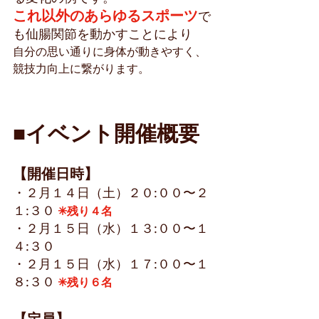
これ以外のあらゆるスポーツ
で
も仙腸関節を動かすことにより
自分の思い通りに身体が動きやすく、
競技力向上に繋がります。
■イベント開催概要
【開催日時】
・２月１４日（土）２０:００〜２
１:３０ 
✳︎残り４名
・２月１５日（水）１３:００〜１
４:３０
・２月１５日（水）１７:００〜１
８:３０ 
✳︎残り６名
【定員】