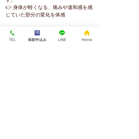
👉 身体が軽くなる、痛みや違和感を感
じていた部分の変化を体感
STEP２｜パフォーマンスアップに向
けた解説（３０分）
TEL
体験申込み
LINE
Home
運動パフォーマンスをアップしていく
ためには、
何をするべきか
を
あなたの
お悩みに合わせてトレーナーが解説い
たします！
👉 クアトロコア®︎トレーニングを取り
組みながら問題解決方法をお伝えしま
す。
【クアトロコア®が大切にして
いること】
クアトロコア®では
「自分で自分の身体
を整えられる状態」
を目指します。
年齢・運動経験は問いません。