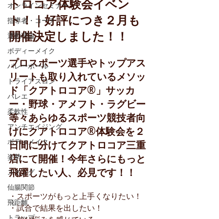
トロコア体験会イベン
オンラインセミナー
ト！｜好評につき２月も
指導者・コーチ
開催決定しました！！
運動理論
ボディーメイク
プロスポーツ選手やトップアス
バレーボール
リートも取り入れているメソッ
トライアスロン
ド「クアトロコア
®」
サッカ
バレエ
ー・野球・アメフト・ラグビー
柔軟性
等々あらゆるスポーツ競技者向
アンチエイジング
けにクアトロコア®︎体験会を２
日間に分けてクアトロコア三重
ボディメイク
店にて開催！今年さらにもっと
姿勢
飛躍したい人、必見です！！
スイング
仙腸関節
・スポーツがもっと上手くなりたい！
飛距離
・試合で結果を出したい！
トラップ