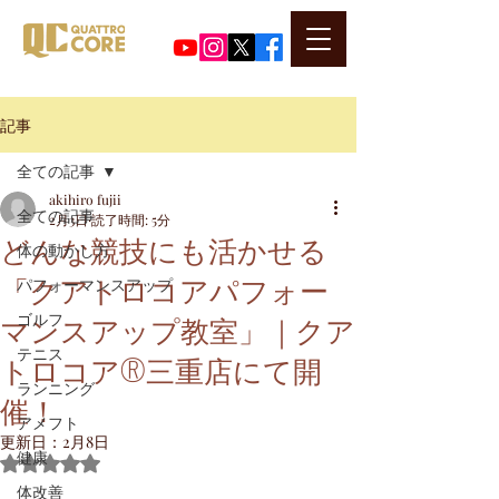
​代表河口正史のSNSはこちら
記事
全ての記事
akihiro fujii
全ての記事
2月3日
読了時間: 5分
どんな競技にも活かせる
体の動かし方
「クアトロコアパフォー
パフォーマンスアップ
マンスアップ教室」｜クア
ゴルフ
テニス
トロコア®三重店にて開
ランニング
催！
アメフト
更新日：
2月8日
健康
5つ星のうちNaNと評価されています。
体改善