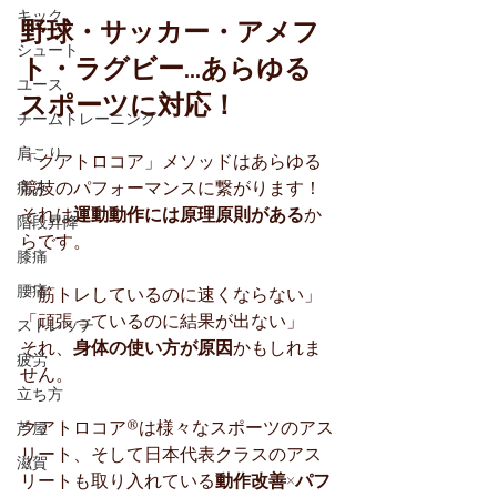
キック
野球・サッカー・アメフ
シュート
ト・ラグビー...あらゆる
ユース
スポーツに対応！
チームトレーニング
肩こり
「クアトロコア」メソッドはあらゆる
競技のパフォーマンスに繋がります！
痛み
それは
運動動作には原理原則がある
か
階段昇降
らです。
膝痛
腰痛
「筋トレしているのに速くならない」
「頑張っているのに結果が出ない」
ストレッチ
それ、
身体の使い方が原因
かもしれま
疲労
せん。
立ち方
クアトロコア®は様々なスポーツのアス
芦屋
リート、そして日本代表クラスのアス
滋賀
リートも取り入れている
動作改善×パフ