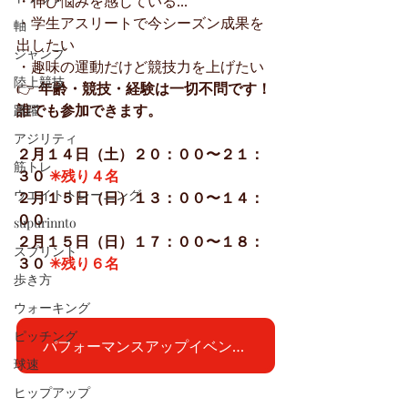
・伸び悩みを感じている...
・学生アスリートで今シーズン成果を
軸
出したい
ジャンプ
・趣味の運動だけど競技力を上げたい
陸上競技
👉 
年齢・競技・経験は一切不問です！
誰でも参加できます。
跳躍
アジリティ
２月１４日（土）２０：００〜２１：
筋トレ
３０ 
✳︎残り４名
ウエイトトレーニング
２月１５日（日）１３：００〜１４：
００
supurinnto
２月１５日（日）１７：００〜１８：
スプリント
３０ 
✳︎残り６名
歩き方
ウォーキング
ピッチング
パフォーマンスアップイベントに今すぐ申し込む
球速
ヒップアップ