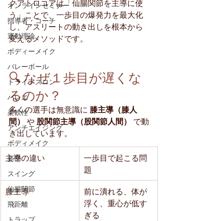
クアトロコアは「仙腸関節を主導に使
オンラインセミナー
う」ことで、一歩目の爆発力を最大化
指導者・コーチ
し、アスリートの動き出しを根本から
運動理論
変えるメソッドです。
ボディーメイク
バレーボール
🔍 なぜ１歩目が遅くな
トライアスロン
るのか？
バレエ
多くの選手は無意識に 
膝主導（膝人
柔軟性
間）
 や 
股関節主導（股関節人間）
 で動
アンチエイジング
き出しています。
ボディメイク
主導の違い
一歩目で起こる問
姿勢
題
スイング
仙腸関節
膝主導
前に潰れる、体が
浮く、重心が低す
飛距離
ぎる
トラップ