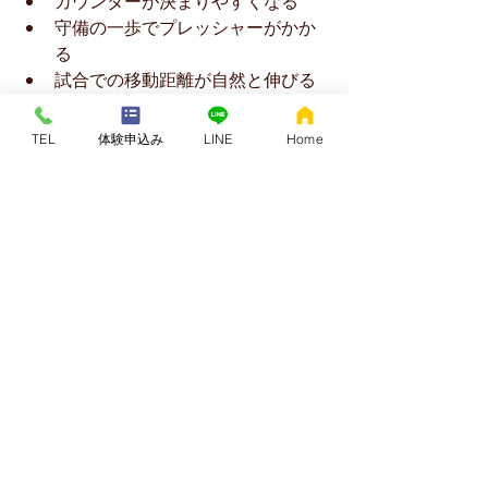
カウンターが決まりやすくなる
守備の一歩でプレッシャーがかか
る
試合での移動距離が自然と伸びる
スポーツはすべて “動き出し” から始ま
るため、一歩目が変われば 
競技力全体
TEL
体験申込み
LINE
Home
が底上げ
 されるのです。
🎯 まとめ
スタートを早くする一歩
目の速さは才能ではな
く、体の使い方で決ま
る。
クアトロコアが整えるのは“支点の
位置”
仙腸関節主導で動くと初速が劇的