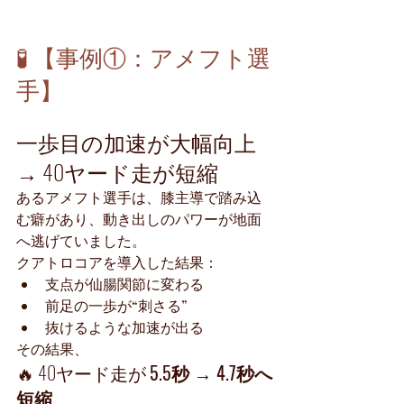
🧪 【事例①：アメフト選
手】
一歩目の加速が大幅向上 
→ 40ヤード走が短縮
あるアメフト選手は、膝主導で踏み込
む癖があり、動き出しのパワーが地面
へ逃げていました。
クアトロコアを導入した結果：
支点が仙腸関節に変わる
前足の一歩が“刺さる”
抜けるような加速が出る
その結果、
🔥 40ヤード走が 
5.5秒 → 4.7秒へ
短縮