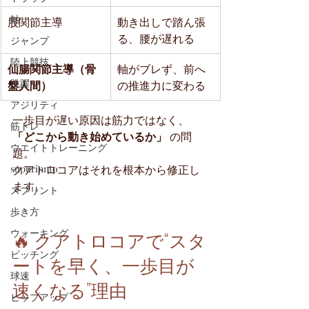
軸
股関節主導
動き出しで踏ん張
る、腰が遅れる
ジャンプ
陸上競技
仙腸関節主導（骨
軸がブレず、前へ
跳躍
盤人間）
の推進力に変わる
アジリティ
一歩目が遅い原因は筋力ではなく、
筋トレ
「どこから動き始めているか」
 の問
ウエイトトレーニング
題。
クアトロコアはそれを根本から修正し
supurinnto
ます。
スプリント
歩き方
🔥 クアトロコアで“スタ
ウォーキング
ピッチング
ートを早く、一歩目が
球速
速くなる”理由
ヒップアップ