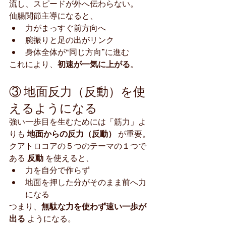
流し、スピードが外へ伝わらない。
仙腸関節主導になると、
力がまっすぐ前方向へ
腕振りと足の出がリンク
身体全体が“同じ方向”に進む
これにより、
初速が一気に上がる
。
③ 地面反力（反動）を使
えるようになる
強い一歩目を生むためには「筋力」よ
りも 
地面からの反力（反動）
 が重要。
クアトロコアの５つのテーマの１つで
ある 
反動
 を使えると、
力を自分で作らず
地面を押した分がそのまま前へ力
になる
つまり、
無駄な力を使わず速い一歩が
出る
 ようになる。