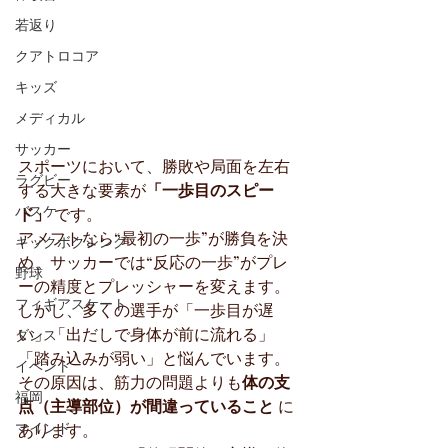
若返り
クアトロコア
キッズ
メディカル
サッカー
スポーツにおいて、勝敗や局面を左右
ラグビー
する大きな要素が
「一歩目のスピー
バスケ
ド」
 です。
アメフトなら“最初の一歩”が勝負を決
キックボクシング
め、サッカーでは“反応の一歩”がプレ
野球
ーの精度とプレッシャーを変えます。
フィギアスケート
しかし、多くの選手が「一歩目が遅
い」「出だしで身体が前に流れる」
ダンス
「踏み込みが弱い」と悩んでいます。
イベント
その原因は、筋力の問題よりも
体の支
福岡
点（主導部位）が間違っていること
 に
マインド
あります。