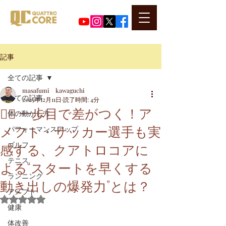
​代表河口正史のSNSはこちら
記事
全ての記事
masafumi kawaguchi
全ての記事
2025年12月11日
読了時間: 4分
🏃‍♂️ 一歩目で差がつく！ア
体の動かし方
メフト・サッカー選手も実
パフォーマンスアップ
感する、クアトロコアに
ゴルフ
テニス
よる“スタートを早くする
ランニング
動き出しの爆発力”とは？
アメフト
5つ星のうちNaNと評価されています。
健康
体改善