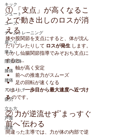
キック
① 「支点」が高くなるこ
シュート
とで動き出しのロスが消
ユース
える
チームトレーニング
膝や股関節を支点にすると、体が沈ん
肩こり
だりブレたりして 
ロスが発生
 します。
痛み
しかし仙腸関節指導でみぞおち支点に
すると…
階段昇降
軸が高く安定
膝痛
前への推進力がスムーズ
腰痛
足の回転が速くなる
つまり、
一歩目から最大速度へ近づけ
ストレッチ
る
 のです。
疲労
立ち方
② 力が逆流せず“まっすぐ
芦屋
前へ”伝わる
滋賀
間違った主導では、力が体の内部で逆