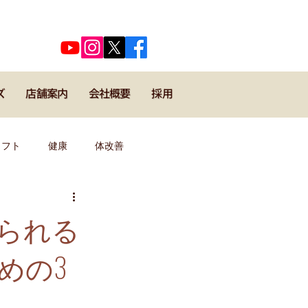
​代表河口正史のSNSはこちら
ズ
店舗案内
会社概要
採用
メフト
健康
体改善
キックボクシング
野球
られる
めの3
導者・コーチ
運動理論