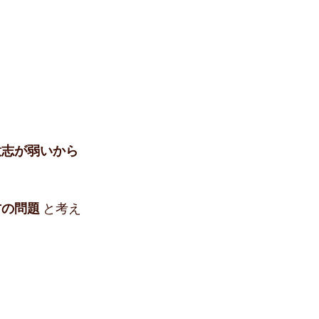
ツ
意志が弱いから
方の問題
 と考え