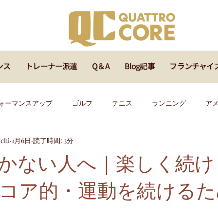
ンス
トレーナー派遣
Q＆A
Blog記事
フランチャイ
ォーマンスアップ
ゴルフ
テニス
ランニング
ア
chi
1月6日
読了時間: 3分
ッズ
メディカル
サッカー
ラグビー
バスケ
かない人へ｜楽しく続け
コア的・運動を続けるた
イベント
福岡
マインド
オンラインセミナー
指