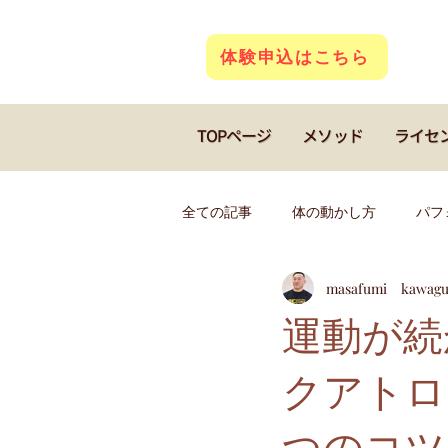
体験申込はこちら
TOPページ
メソッド
ライセ
全ての記事
体の動かし方
パフ
masafumi kawagu
若返り
クアトロコア
キ
運動が続
クアトロ
フィギアスケート
ダンス
つのコツ