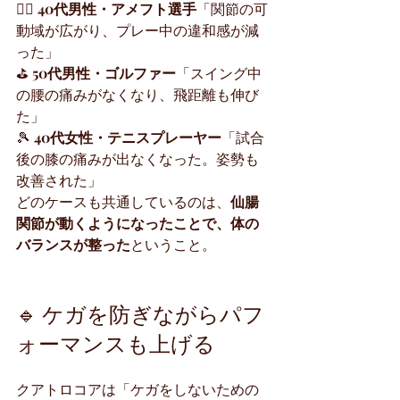
🏋️‍♀️ 
40代男性・アメフト選手
「関節の可
動域が広がり、プレー中の違和感が減
った」
⛳️ 
50代男性・ゴルファー
「スイング中
の腰の痛みがなくなり、飛距離も伸び
た」
🎾 
40代女性・テニスプレーヤー
「試合
後の膝の痛みが出なくなった。姿勢も
改善された」
どのケースも共通しているのは、
仙腸
関節が動くようになったことで、体の
バランスが整った
ということ。
🔹 ケガを防ぎながらパフ
ォーマンスも上げる
クアトロコアは「ケガをしないための