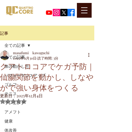
​代表河口正史のSNSはこちら
記事
全ての記事
masafumi kawaguchi
全ての記事
2025年11月30日
読了時間: 3分
クアトロコアでケガ予防｜
体の動かし方
仙腸関節を動かし、しなや
パフォーマンスアップ
かで強い身体をつくる
ゴルフ
テニス
更新日：
2025年12月4日
5つ星のうちNaNと評価されています。
ランニング
アメフト
健康
体改善