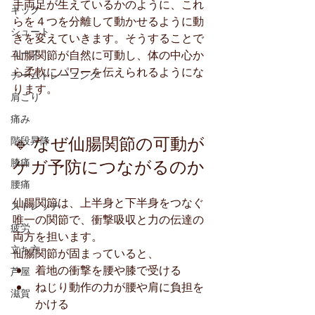
手両足が生えているかのように、これ
キック
らを４つを分離して動かせるように動
シュート
きを変えていきます。そうすることで
ユース
仙腸関節が自然に可動し、体の中心か
ら柔軟にパワーを伝えられるようにな
チームトレーニング
ります。
肩こり
痛み
🔹 なぜ仙腸関節の可動が
階段昇降
ケガ予防につながるのか
膝痛
腰痛
仙腸関節は、上半身と下半身をつなぐ
ストレッチ
唯一の関節で、衝撃吸収と力の伝達の
疲労
両方を担います。
立ち方
仙腸関節が固まっていると、
着地の衝撃を腰や膝で受ける
芦屋
ねじり動作の力が腰や肩に負担を
滋賀
かける