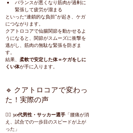
バランスが悪くなり筋肉が過剰に
緊張して疲労が溜まる
といった“連鎖的な負担”が起き、ケガ
につながります。
クアトロコアで仙腸関節を動かせるよ
うになると、関節がスムーズに衝撃を
逃がし、筋肉の無駄な緊張を防ぎま
す。
結果、
柔軟で安定した体＝ケガをしに
くい体
が手に入ります。
🔹 クアトロコアで変わっ
た！実際の声
🏃‍♂️ 
30代男性・サッカー選手
「腰痛が消
え、試合での一歩目のスピードが上が
った」