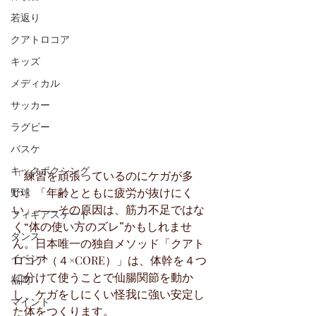
若返り
クアトロコア
キッズ
メディカル
サッカー
ラグビー
バスケ
キックボクシング
「練習を頑張っているのにケガが多
い」「年齢とともに疲労が抜けにく
野球
い」――その原因は、筋力不足ではな
フィギアスケート
く“体の使い方のズレ”かもしれませ
ダンス
ん。日本唯一の独自メソッド「クアト
イベント
ロコア（４×CORE）」は、体幹を４つ
に分けて使うことで仙腸関節を動か
福岡
し、ケガをしにくい怪我に強い安定し
マインド
た体をつくります。