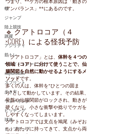
つまり、**ケガの根本原因は「動きの
アンバランス」**にあるのです。
軸
ジャンプ
陸上競技
🔹 クアトロコア（４
跳躍
×CORE）による怪我予防
アジリティ
筋トレ
「クアトロコア」とは、
体幹を４つの
領域（コア）に分けて使うことで、仙
ウエイトトレーニング
腸関節を自然に動かせるようにするメ
supurinnto
ソッド
です。
スプリント
多くの人は、体幹を“ひとつの固ま
歩き方
り”として動かしています。その結果、
骨盤や仙腸関節がロックされ、動きが
ウォーキング
硬くなり、小さな衝撃や捻りでケガを
ピッチング
しやすくなってしまいます。
球速
クアトロコアでは支点を鳩尾（みぞお
ち）あたりに持ってきて、支点から両
ヒップアップ