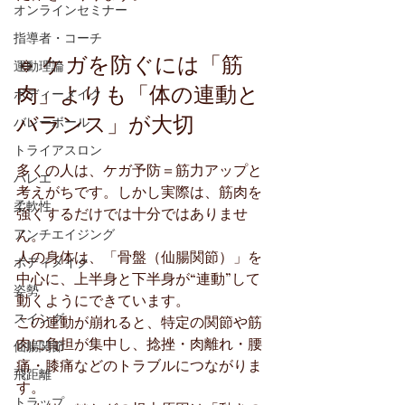
オンラインセミナー
指導者・コーチ
🔹 ケガを防ぐには「筋
運動理論
肉」よりも「体の連動と
ボディーメイク
バランス」が大切
バレーボール
トライアスロン
多くの人は、ケガ予防＝筋力アップと
バレエ
考えがちです。しかし実際は、筋肉を
柔軟性
強くするだけでは十分ではありませ
アンチエイジング
ん。
人の身体は、「骨盤（仙腸関節）」を
ボディメイク
中心に、上半身と下半身が“連動”して
姿勢
動くようにできています。
スイング
この連動が崩れると、特定の関節や筋
肉に負担が集中し、捻挫・肉離れ・腰
仙腸関節
痛・膝痛などのトラブルにつながりま
飛距離
す。
トラップ