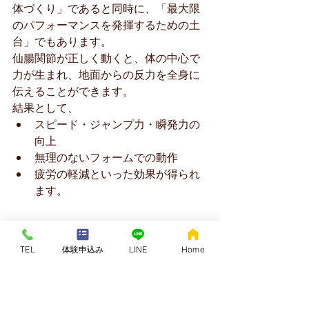
体づくり」であると同時に、「最大限
のパフォーマンスを発揮するための土
台」でもあります。
仙腸関節が正しく動くと、体の中心で
力が生まれ、地面からの反力を全身に
伝えることができます。
結果として、
スピード・ジャンプ力・瞬発力の
向上
無理のないフォームでの動作
疲労の軽減といった効果が得られ
ます。
🔹 クアトロコアで“壊れな
TEL
体験申込み
LINE
Home
い体”をつくる
ケガを予防するために必要なのは、筋