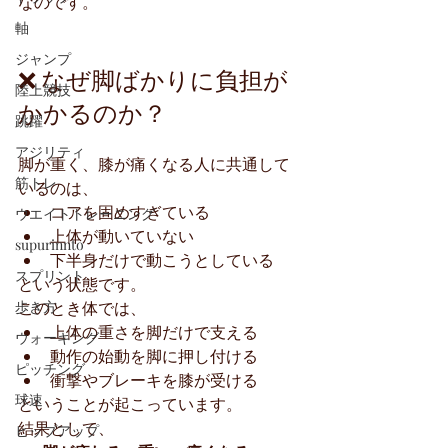
なのです。
軸
ジャンプ
❌ なぜ脚ばかりに負担が
陸上競技
かかるのか？
跳躍
アジリティ
脚が重く、膝が痛くなる人に共通して
筋トレ
いるのは、
コアを固めすぎている
ウエイトトレーニング
上体が動いていない
supurinnto
下半身だけで動こうとしている
スプリント
という状態です。
このとき体では、
歩き方
上体の重さを脚だけで支える
ウォーキング
動作の始動を脚に押し付ける
ピッチング
衝撃やブレーキを膝が受ける
球速
ということが起こっています。
結果として、
ヒップアップ