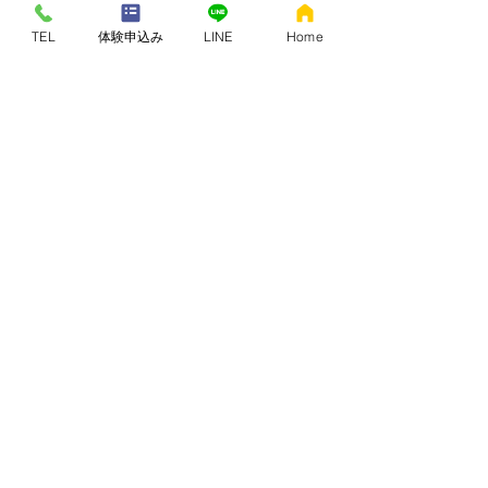
TEL
体験申込み
LINE
Home
🎯 まとめ｜脚を変えたけ
れば、脚を見ない
脚が上がらない原因は脚ではない
脚が重いのは、上体が使えていな
いサイン
膝が痛いのは、膝に仕事をさせす
ぎている証拠
コアを固めず、上体を動かすこと
で仙腸関節が働く
そして、
👉 
仙腸関節が動けば、下半身は自然と
動きやすくなる
これが、クアトロコアが考える脚の不
調・痛み・重さを解消する本質的なア
プローチです。