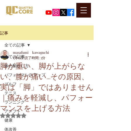
​代表河口正史のSNSはこちら
記事
全ての記事
masafumi kawaguchi
全ての記事
1月15日
読了時間: 3分
脚が重い、脚が上がらな
体の動かし方
い、膝が痛い…その原因、
パフォーマンスアップ
実は「脚」ではありません
ゴルフ
テニス
｜痛みを軽減し、パフォー
ランニング
マンスを上げる方法
アメフト
5つ星のうちNaNと評価されています。
健康
体改善