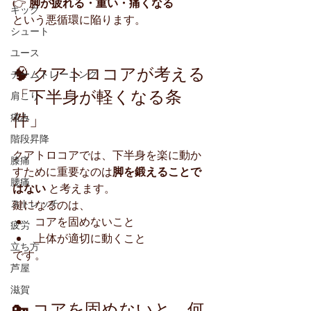
👉 
脚が疲れる・重い・痛くなる
キック
という悪循環に陥ります。
シュート
ユース
🧠 クアトロコアが考える
チームトレーニング
「下半身が軽くなる条
肩こり
件」
痛み
階段昇降
クアトロコアでは、下半身を楽に動か
膝痛
すために重要なのは
脚を鍛えることで
腰痛
はない
 と考えます。
ストレッチ
鍵になるのは、
コアを固めないこと
疲労
上体が適切に動くこと
立ち方
です。
芦屋
滋賀
🔑 コアを固めないと、何