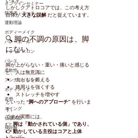
オンラインセミナー
しかしクアトロコアでは、この考え方
指導者・コーチ
自体が 
大きな誤解
 だと捉えています。
運動理論
ボディーメイク
🔍 脚の不調の原因は、脚
バレーボール
にない
トライアスロン
バレエ
脚が上がらない・重い・痛いと感じる
柔軟性
と、人は無意識に
太ももを鍛える
アンチエイジング
膝周りを強くする
ボディメイク
ストレッチを増やす
姿勢
といった 
“脚へのアプローチ”
 を行いま
スイング
す。
ですが実際には、
仙腸関節
👉 
脚は「動かされている側」であり、
飛距離
👉 動かしている主役はコアと上体
トラップ