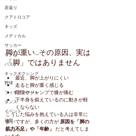
若返り
クアトロコア
キッズ
メディカル
サッカー
脚が重い...その原因、実は
ラグビー
「脚」ではありません
バスケ
キックボクシング
最近、脚が上がりにくい
野球
走ると脚が重く感じる
階段やジャンプで膝が痛む
フィギアスケート
下半身を鍛えているのに動きが軽
ダンス
くならない
イベント
こうした悩みを抱えている人は非常に
福岡
多いですが、多くの方が 
原因を「脚の
筋力不足」や「年齢」
 だと考えてしま
マインド
います。