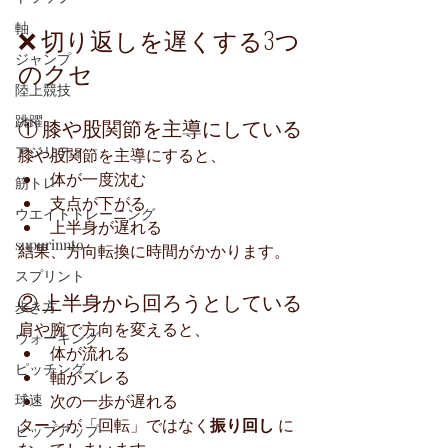
軸
❌ 切り返しを遅くする3つ
ジャンプ
のクセ
陸上競技
跳躍
① 膝や股関節を主導にしている
アジリティ
膝や股関節を主導にすると、
体が一度沈む
筋トレ
支点が下がる
ウエイトトレーニング
上半身が遅れる
supurinnto
結果、方向転換に時間がかかります。
スプリント
② 上半身から回ろうとしている
歩き方
肩や腕で方向を変えると、
ウォーキング
体が流れる
ピッチング
軸がズレる
次の一歩が遅れる
球速
ターンが「回転」ではなく
振り回し
 に
ヒップアップ