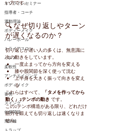
い方です。
オンラインセミナー
指導者・コーチ
運動理論
🔍 なぜ切り返しやターン
ボディーメイク
が遅くなるのか？
バレーボール
トライアスロン
切り返しが遅い人の多くは、無意識に
次の動きをしています。
バレエ
一度止まってから方向を変える
柔軟性
膝や股関節を深く使って沈む
アンチエイジング
上半身を大きく振って向きを変え
る
ボディメイク
これらはすべて、
「タメを作ってから
姿勢
動く」2テンポの動き
 です。
スイング
この2テンポ構造がある限り、どれだけ
仙腸関節
筋力を鍛えても切り返しは速くなりま
せん。
飛距離
トラップ