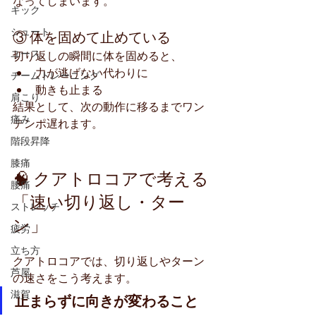
なってしまいます。
キック
シュート
③ 体を固めて止めている
ユース
切り返しの瞬間に体を固めると、
力が逃げない代わりに
チームトレーニング
動きも止まる
肩こり
結果として、次の動作に移るまでワン
痛み
テンポ遅れます。
階段昇降
膝痛
🧠 クアトロコアで考える
腰痛
「速い切り返し・ター
ストレッチ
ン」
疲労
立ち方
クアトロコアでは、切り返しやターン
芦屋
の速さをこう考えます。
滋賀
止まらずに向きが変わること