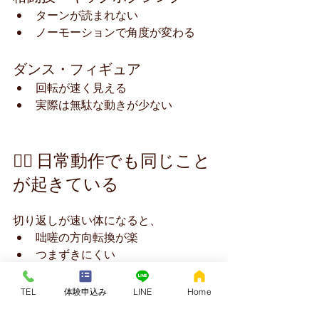
ターンが読まれない
ノーモーションで角度が変わる
ダンス・フィギュア
回転が速く見える
実際は無駄な動きが少ない
🧍‍♂️ 日常動作でも同じこと
が起きている
切り返しが速い体になると、
咄嗟の方向転換が楽
つまずきにくい
階段や狭い場所で動きやすい
といった変化が起こります。
TEL
体験申込み
LINE
Home