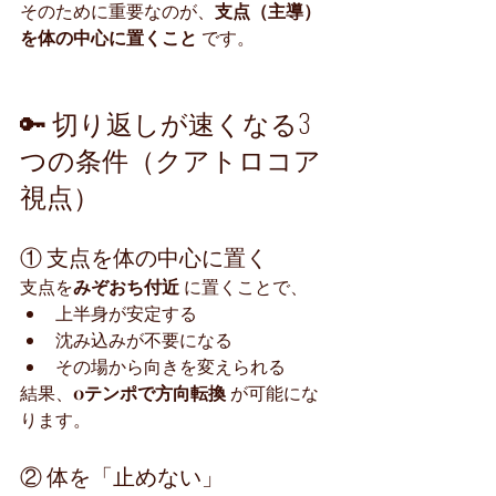
そのために重要なのが、
支点（主導）
を体の中心に置くこと
 です。
🔑 切り返しが速くなる3
つの条件（クアトロコア
視点）
① 支点を体の中心に置く
支点を
みぞおち付近
 に置くことで、
上半身が安定する
沈み込みが不要になる
その場から向きを変えられる
結果、
0テンポで方向転換
 が可能にな
ります。
② 体を「止めない」