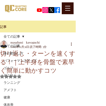
​代表河口正史のSNSはこちら
記事
全ての記事
masafumi kawaguchi
全ての記事
2025年12月31日
読了時間: 3分
切り返し・ターンを速くす
体の動かし方
る！｜上半身を骨盤で素早
パフォーマンスアップ
く簡単に動かすコツ
ゴルフ
テニス
5つ星のうちNaNと評価されています。
ランニング
アメフト
健康
体改善