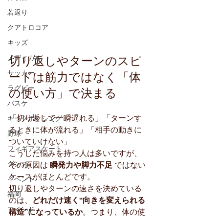
若返り
クアトロコア
キッズ
切り返しやターンのスピ
メディカル
ードは筋力ではなく「体
サッカー
の使い方」で決まる
ラグビー
バスケ
「切り返しで一瞬遅れる」「ターンす
キックボクシング
るときに体が流れる」「相手の動きに
野球
ついていけない」
フィギアスケート
こうした悩みを持つ人は多いですが、
ダンス
その原因は 
瞬発力や脚力不足
 ではない
ケースがほとんどです。
イベント
切り返しやターンの速さを決めている
福岡
のは、
どれだけ速く“向きを変えられる
マインド
構造”になっているか
。つまり、体の使