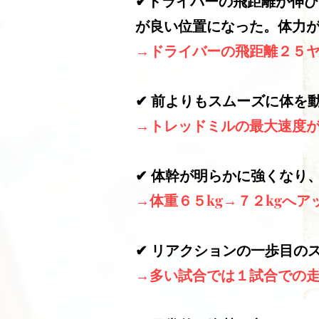
✔︎
ドライバーの飛距離が伸び
が良い位置になった。体力
→ドライバーの飛距離２５ヤ
✔︎ 前よりもスムーズに体
→トレッドミルの最大速度が１
✔︎ 体幹が明らかに強くな
→体重６５kg→７２kgへ
✔︎ リアクションの一歩目
→多い試合では１試合での走