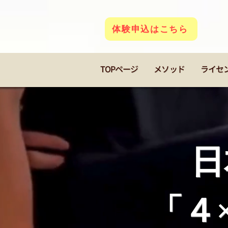
体験申込はこちら
TOPページ
メソッド
ライセ
日
「４