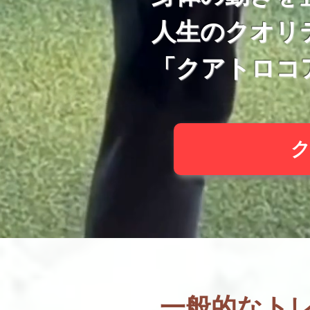
人生のクオリ
「クアトロコ
​一般的なト