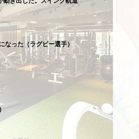
が動き出した。スイング軌道
ズになった（ラグビー選手）
）