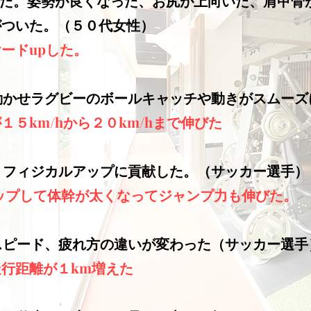
た。姿勢が良くなった、お尻が上向いた、肩甲骨
がついた。（５０代女性）
ードupした。
を動かせラグビーのボールキャッチや動きがスムー
５km/hから２０km/hまで伸びた
り、フィジカルアップに貢献した。（サッカー選手）
アップして体幹が太くなってジャンプ力も伸びた。
のスピード、疲れ方の違いが変わった（サッカー選手
行距離が１km増えた