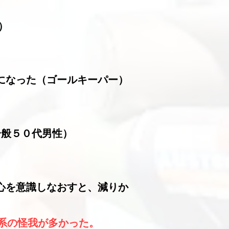
）
になった（ゴールキーパー）
一般５０代男性
）
心を意識しなおすと、減りか
系の怪我が多かった。