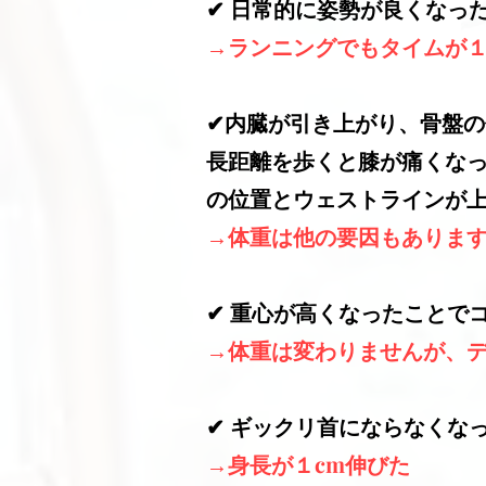
✔︎ 日常的に姿勢が良くな
→ランニングでもタイムが１
✔︎
内臓が引き上がり、骨盤の
長距離を歩くと膝が痛くな
の位置とウェストラインが
→体重は他の要因もあります
✔︎ 重心が高くなったこと
→体重は変わりませんが、デ
✔︎ ギックリ首にならなくな
→身長が１cm伸びた