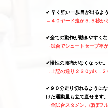
✔︎ 早く強い一歩目が出る
→４０ヤード走が５.５秒か
✔︎全ての動作が動きやすく
→試合でシュートセーブ率
✔︎
慢性の腰痛がなくなった。
→上記の通り２３０yds→２６
✔︎９０
分走り切れるようにな
けた運動量も立て直せます
→全試合スタメン、ほぼフ