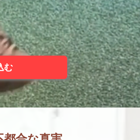
込む
不都合な真実