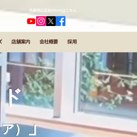
​代表河口正史のSNSはこちら
ズ
店舗案内
会社概要
採用
ッド
」
コア）