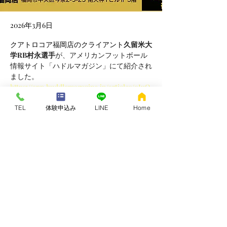
2026年3月6日
クアトロコア福岡店のクライアント
久留米大
学RB村永選手
が、アメリカンフットボール
情報サイト「ハドルマガジン」にて紹介され
ました。
https://app.huddlemagazine.jp/articles/oIuO
ZqSAwnamE1Y676ACQF
TEL
体験申込み
LINE
Home
Previous
Next