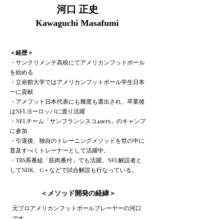
河口 正史
Kawaguchi Masafumi
＜経歴＞
・サンクリメンテ高校にてアメリカンフットボール
を始める
・立命館大学ではアメリカンフットボール学生日本
一に貢献
・アメフット日本代表にも幾度も選出され、卒業後
はNFLヨーロッパに渡り活躍
・NFLチーム「サンフランシスコ49ers」のキャンプ
に参加
・引退後、独自のトレーニングメソッドを世の中に
普及すべくトレーナーとして活躍中。
・TBS系番組「筋肉番付」でも活躍。NFL解説者と
してNHK、G＋などで試合解説も行なっている。
​＜メソッド開発の経緯＞
元プロアメリカンフットボールプレーヤーの河口
です。