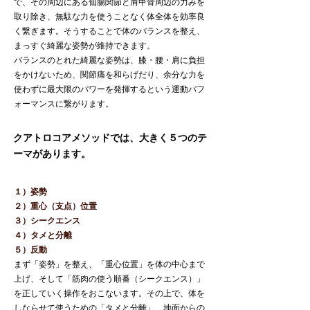
で、その周辺にある仙腸関節と肩甲骨周辺の力みを
取り除き、無駄な力を使うことなく体全体を効率良
く繋ぎます。そうすることで体のバランスを整え、
まっすぐ綺麗な姿勢が維持できます。
バランスのとれた綺麗な姿勢は、膝・腰・肩に負担
をかけないため、関節痛を和らげだり、余分な力を
使わずに最大限のパワーを発揮するという運動パフ
ォーマンスに繋がります。
クアトロコアメソッドでは、大きく５つのテ
ーマがあります。
１）姿勢
２）重心（支点）位置
３）シークエンス
４）タメと分離
５）反動
まず「姿勢」を整え、「重心位置」を体の中心まで
上げ、そして「筋肉の使う順番（シークエンス）」
を正していく操作をおこないます。その上で、体を
しならせて使うための「タメと分離」、地面からの