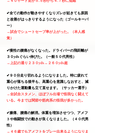
→４０ヤード走が５.５秒から４.７秒に短縮
✔︎全ての動作が動きやすくなりズレが起きても原因
と改善がはっきりするようになった（ゴールキーパ
ー）
→試合でシュートセーブ率が上がった。（本人感
覚）
✔︎
慢性の腰痛がなくなった。ドライバーの飛距離が
３０ydsぐらい伸びた。（一般５０代男性
）
→上記の通り２３０yds→２６０yds超
✔︎９０
分走り切れるようになりました。特に疲れて
重心が落ちる後半も、高重心を意識しなおすと、減
りかけた運動量も立て直せます。（サッカー選手）
→全試合スタメン、ほぼフル出場で怪我なく闘えて
いる。今までは関節や筋肉系の怪我が多かった。
✔︎
膝痛、腰痛の解消。体重を増加させつつ、アメフ
トや格闘技での動きが良くなりました。（４０代男
性）
→４６歳でもアメフトをプレー出来るようになりま