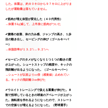
した。体重は、約８０キロから９７キロに上がりま
したが運動量は落ちていません。
✔︎
筋肉が増え体型が変化した（４０代男性）
→体重５kg減して、上半身に筋肉がついた
✔︎
腰痛の改善、体の力み感、ジャンプの高さ、１歩
目の動き出し、セービングの伸び（ゴールキーパ
ー）
→体脂肪率が１３.２%→９.２%へ
✔︎
セービングのタメがなくなり１つ１つの動きの質
が上がった。シュートストップの精度や、キックの
飛距離が出るようになった。（ゴールキーパー）
→シュートが以前より10倍（感覚値）止めれてい
る。キックの飛距離３m伸びた
✔︎
ウエイトトレーニングで扱える重量が伸びた。８
割で投球しているときの球速のアベレージが上がっ
た。捻転差を作れるようになったので、ストレート
での空振りが増えるようになった。（野球選手）