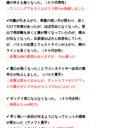
腰の辛さも無くなった。（５０代男性）
→ランニングでもタイムが１０秒/km短縮しました
✔︎
内臓が引き上がり、骨盤の使い方が変わり、歩く
だけで失禁があったが、ほぼ完全になくなった。登
山で長距離を歩くと膝が痛くなっていたのが、痛み
が出なくなった。出産後おばさん体形化していた
が、バストの位置とウェストラインが上がり、脚の
ラインも良くなった。（５０代女性）
→体重は他の要因もありますが、５kg減った
✔︎ 重心が高くなったことでコンタクトや一歩目の素
早さが向上しました。（バスケ選手）
→体重は変わりませんが、デットリフトやスクワッ
トの重さが１００kgから１３０kgに上がった
✔︎ ギックリ首にならなくなった。（３０代女性）
→身長が１cm伸びた
✔︎ 早く強い一歩目が出るようになってヒットの感覚
が変わった（アメフト選手）