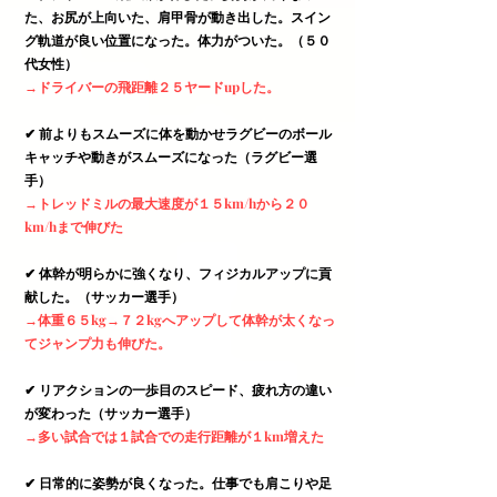
た、お尻が上向いた、肩甲骨が動き出した。スイン
グ軌道が良い位置になった。体力がついた。（５０
代女性）
→ドライバーの飛距離２５ヤードupした。
✔︎ 前よりもスムーズに体を動かせラグビーのボール
キャッチや動きがスムーズになった（ラグビー選
手）
→トレッドミルの最大速度が１５km/hから２０
km/hまで伸びた
✔︎ 体幹が明らかに強くなり、フィジカルアップに貢
献した。（サッカー選手）
→体重６５kg→７２kgへアップして体幹が太くなっ
てジャンプ力も伸びた。
✔︎ リアクションの一歩目のスピード、疲れ方の違い
が変わった（サッカー選手）
→多い試合では１試合での走行距離が１km増えた
✔︎ 日常的に姿勢が良くなった。仕事でも肩こりや足