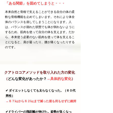
「ある関節」を固めてしまうと・・・
本来自然と骨格で支えることができる自分の体の
柔
軟な骨格機能を止めてしまいます。それにより体全
体のバランスを崩してしまうことになります。人
は、バランスが崩れた状態でも体が倒れないように
するため、筋肉を使って自分の体を支えます。だか
ら、本来使う必要のない筋肉を使って体を支えるこ
とになると、肩が凝ったり、腰が痛くなったりする
のです。
クアトロコアメソッドを
取り入れた方の変化
​（
どんな変化があったか？
→具体的な変化
）
✔︎ ダイエットしなくても太らなくなった。（６０代
男性）
→６７kgから６２kgまで減った後も何もせずに維持
✔︎
ドライバーの飛距離が伸びた。姿勢が良くなっ