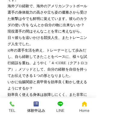
海外プロ経験で、海外のアメリカンフットボール
選手の身体能力の高さや立ち姿の優雅さから受け
た衝撃は今でも鮮明に覚えています。彼らのカラ
ダの使い方を なんとか自分の物に出来ないか？
現役選手の間はそんなことを常に考えながら、
日々彼らを追いかける競技人生、またトレーニン
グ人生でした。
15年の選手生活を終え、トレーナーとして歩みだ
し、自ら経験してきたことをベースに、様々な試
行錯誤を重ね、ようやく「４×CORE（クアトロコ
ア）」メソッドとして、自分の経験を自信を持っ
てお伝えできる１つの形となりました。
いかに仙腸関節と肩甲骨を効率良く動かし使える
ようにするか？
効率良く使える身体は故障しにくく、また非常に
美しくもあります。
アスリートに限らず、年齢、性別問わずどんな人
TEL
体験申込み
LINE
Home
でも ４×CORE（クアトロコア）メソッドを行う
ことで、自分の体の変化を感じ、若々しさや活力
を感じることができます。ありがたいことに体験
トレーニングだ けでも、その場で「膝の痛みが