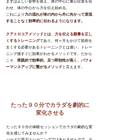
まずは正しい姿勢を覚え、体の中心に重心位置を合
わせ、体の中心から力を伝え始める。
これにより
力の流れが体の内から外に向かって逆流
することなく効率的に伝わるようになります。
クアトロコアメソッドとは、力を伝える順番を正し
くするトレーニング
であり、何ヶ月もかけて筋肉を
太くする必要があるトレーニングとは違い、トレー
ニング後すぐに効果がわかるメソッドです。だから
こそ、
実践的で効率的、且つ即効性が高く、パフォ
ーマンスアップに繋がるメソッド
と言えます。
たった９０分でカラダを劇的に
変化させる
たった９０分の体験セッションでカラダの劇的な変
化を感じてみませんか？
ハードな筋力トレーニングではありませんので、お