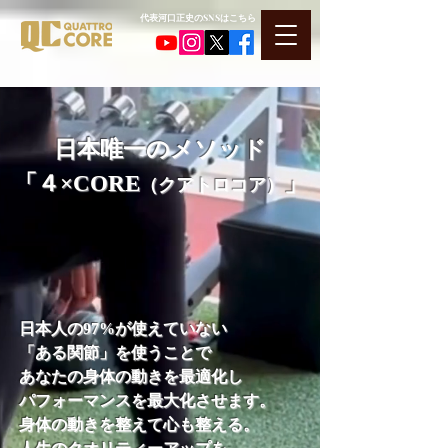
​代表河口正史のSNSはこちら
日本唯一のメソッド
「４
×CORE
」
（クアトロコア）
日本人の97%が使えていない
「ある関節」を使うことで
あなたの身体の動きを最適化し
パフォーマンスを最大化させます。
​身体の動きを整えて心も整える。