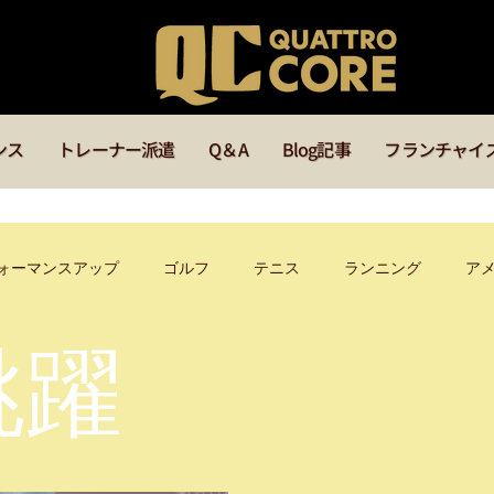
ンス
トレーナー派遣
Q＆A
Blog記事
フランチャイ
ォーマンスアップ
ゴルフ
テニス
ランニング
ア
跳躍
ッズ
メディカル
サッカー
ラグビー
バスケ
イベント
福岡
マインド
オンラインセミナー
指