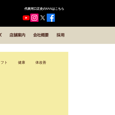
​代表河口正史のSNSはこちら
ズ
店舗案内
会社概要
採用
メフト
健康
体改善
キックボクシング
野球
導者・コーチ
運動理論