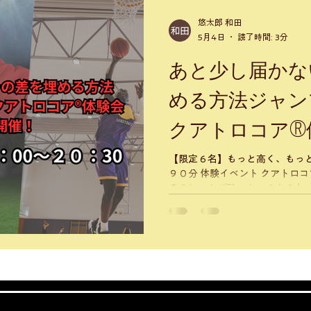
トライアスロン
バレエ
柔軟性
悠太郎 和田
5月4日
読了時間: 3分
あと少し届かな
める方法ジャン
クアトロコア®
開催！
【限定６名】もっと高く、もっと強く跳べる 
９０分 体験イベント クアトロコア®︎福岡店にて開催 「頑張ってい
るのに、なぜ跳べないのか？」 ・あと少し高さが欲しい ・リバウ
ンドで競り負ける ・スパイクの打点を上げたい ・助走は速いのに
跳べない ・ジャンプ時に膝や足首に不安がある 👉 そんな悩みを
抱えていませんか？ 原因は“筋力不足”だけではありません 多くの
選手が見落としているのが 👉 身体の使い方 です。 間違った使い
方のままだと ✔ 力が地面に伝わらない ✔ 無駄な力を使ってしまう
✔ 跳ぶたびに膝や足首に負担がかかる 👉 だから伸び
験会では身体の使い方を変えてジャ
ただきます。 ■ 日程２０２６年５月１６日（土） ■ 時間１９:０