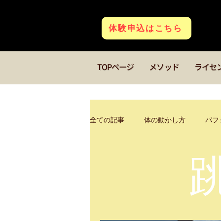
体験申込はこちら
TOPページ
メソッド
ライセ
全ての記事
体の動かし方
パフ
若返り
クアトロコア
キ
フィギアスケート
ダンス