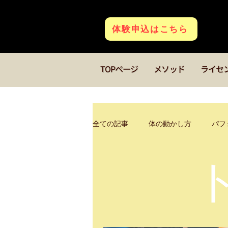
体験申込はこちら
TOPページ
メソッド
ライセ
全ての記事
体の動かし方
パフ
若返り
クアトロコア
キ
フィギアスケート
ダンス