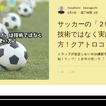
トライアスロン
バレエ
柔軟性
masafumi kawaguchi
5月3日
読了時間: 3分
サッカーの「２
技術ではなく実
方！クアトロコ
る２軸トラップ
トラップが安定しないのは練習不足ではない 
軸トラップ」と身体の使い方 「トラップが浮いてしまう」 「相手
に寄せられると収まらない」 「止めた後の次のプレーが遅い」
「試合になるとうまくいかない」 そんな悩みを感じていま
か？ 多くの選手や保護者の方は 👉 技術不足 👉 練習不足 👉 足元
の感覚の問題 だと思いがちです。 しかし実は 👉 本当の原因は“身
体の使い方” にあります。 特に重要なのが 👉 ２軸トラップ とい
う考え方です。