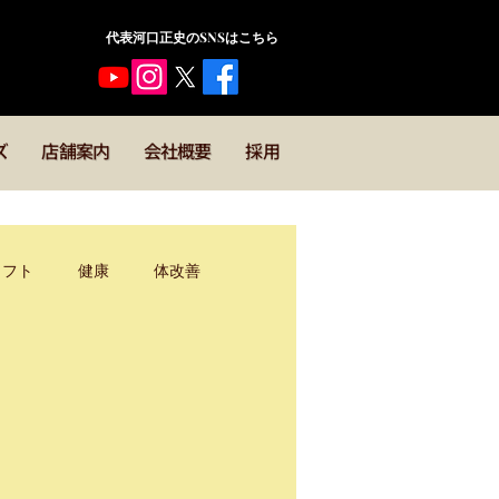
​代表河口正史のSNSはこちら
ズ
店舗案内
会社概要
採用
メフト
健康
体改善
キックボクシング
野球
導者・コーチ
運動理論