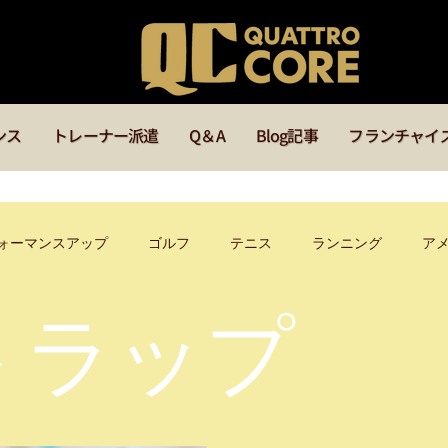
ンス
トレーナー派遣
Q＆A
Blog記事
フランチャイ
ォーマンスアップ
ゴルフ
テニス
ランニング
ア
トラップ
ッズ
メディカル
サッカー
ラグビー
バスケ
イベント
福岡
マインド
オンラインセミナー
指