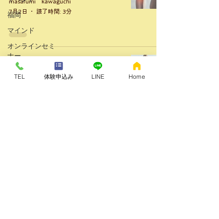
masafumi kawaguchi
7月2日
読了時間: 3分
福岡
マインド
オンラインセミ
ナー
「階段がつらい…」それ、本当に年齢
のせいですか？
指導者・コーチ
TEL
体験申込み
LINE
Home
masafumi kawaguchi
運動理論
6月29日
読了時間: 3分
ボディーメイク
バレーボール
トライアスロン
沢山歩くとふくらはぎがパンパン
に！歩き方ではなく根本的な身体の
バレエ
使い方が原因です
柔軟性
masafumi kawaguchi
アンチエイジン
5月11日
読了時間: 3分
グ
ボディメイク