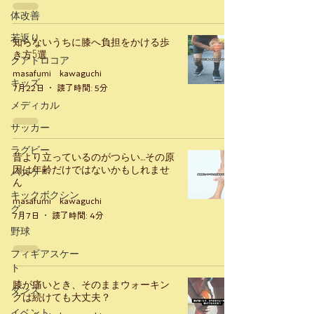
体改善
若返り
知らないうちに膝へ負担をかける歩
き方5選
クアトロコア
masafumi kawaguchi
キッズ
7月22日
読了時間: 5分
メディカル
サッカー
ラグビー
昔より立っているのがつらい…その原
因は年齢だけではないかもしれませ
バスケ
ん
キックボクシン
masafumi kawaguchi
グ
7月7日
読了時間: 4分
野球
フィギアスケー
ト
膝が痛いとき、そのままウォーキン
ダンス
グは続けても大丈夫？
イベント