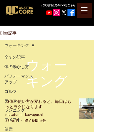
​代表河口正史のSNSはこちら
Blog記事
ウォーキング
ウォー
全ての記事
体の動かし方
キング
パフォーマンス
アップ
ゴルフ
テニス
身体の使い方が変わると、毎日はも
っとラクになります
ランニング
masafumi kawaguchi
アメフト
7月30日
読了時間: 5分
健康